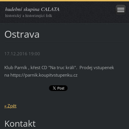
hudební skupina CALATA
historický a historizující folk
Ostrava
17.12.2016 19:00
Klub Parník , křest CD "Na truc králi". Prodej vstupenek
na https://parnik.koupitvstupenku.cz
« Zpět
Kontakt