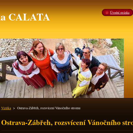
ina CALATA
Úvodní stránka
Vizitka
>
Ostrava-Zábřeh, rozsvícení Vánočního stromu
Ostrava-Zábřeh, rozsvícení Vánočního st