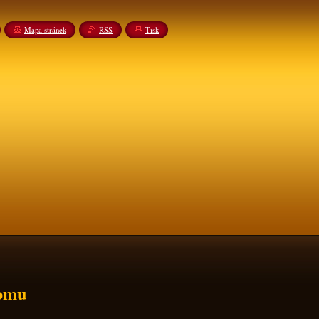
Mapa stránek
RSS
Tisk
romu