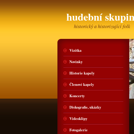
hudební skup
historický a historizující folk
Vizitka
Novinky
Historie kapely
Členové kapely
Koncerty
Diskografie, ukázky
Videoklipy
Fotogalerie