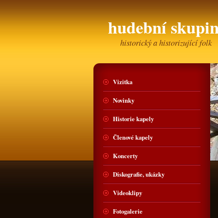
hudební skup
historický a historizující folk
Vizitka
Novinky
Historie kapely
Členové kapely
Koncerty
Diskografie, ukázky
Videoklipy
Fotogalerie