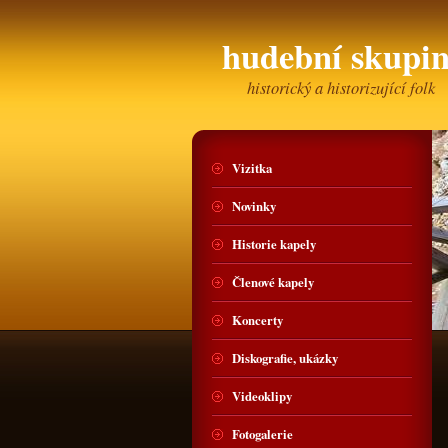
hudební skup
historický a historizující folk
Vizitka
Novinky
Historie kapely
Členové kapely
Koncerty
Diskografie, ukázky
Videoklipy
Fotogalerie