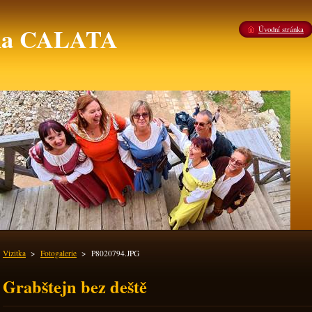
ina CALATA
Úvodní stránka
Vizitka
>
Fotogalerie
>
P8020794.JPG
Grabštejn bez deště