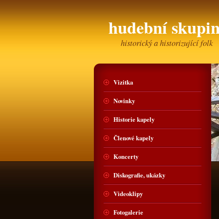
hudební skup
historický a historizující folk
Vizitka
Novinky
Historie kapely
Členové kapely
Koncerty
Diskografie, ukázky
Videoklipy
Fotogalerie