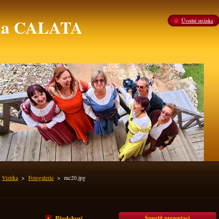
ina CALATA
Úvodní stránka
Vizitka
>
Fotogalerie
>
mc20.jpg
Spustit prezentaci
Předchozí