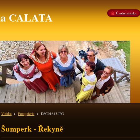
ina CALATA
Úvodní stránka
Vizitka
>
Fotogalerie
>
DSC01613.JPG
Šumperk - Řekyně