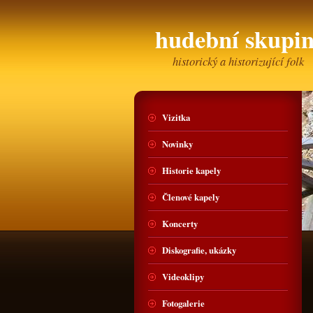
hudební skup
historický a historizující folk
Vizitka
Novinky
Historie kapely
Členové kapely
Koncerty
Diskografie, ukázky
Videoklipy
Fotogalerie