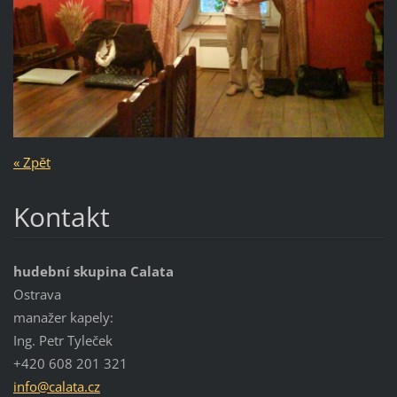
« Zpět
Kontakt
hudební skupina Calata
Ostrava
manažer kapely:
Ing. Petr Tyleček
+420 608 201 321
info@cal
ata.cz